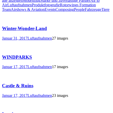
alle anzeigen
Modellflug
Starke und zuverlässige Partner
Air to
Air
Luftaufnahmen
Produktfotografie
Rotorwings Formation
Team
Airshows & Aviation
Events
Composing
People
Fahrzeuge
Tiere
Winter-Wonder-Land
Januar 31, 2017
Luftaufnahmen
27 images
WINDPARKS
Januar 17, 2017
Luftaufnahmen
17 images
Castle & Ruins
Januar 17, 2017
Luftaufnahmen
23 images