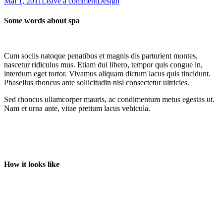
Mai 1, 2011
Leave a comment
Design
Some words about spa
Cum sociis natoque penatibus et magnis dis parturient montes,
nascetur ridiculus mus. Etiam dui libero, tempor quis congue in,
interdum eget tortor. Vivamus aliquam dictum lacus quis tincidunt.
Phasellus rhoncus ante sollicitudin nisl consectetur ultricies.
Sed rhoncus ullamcorper mauris, ac condimentum metus egestas ut.
Nam et urna ante, vitae pretium lacus vehicula.
How it looks like