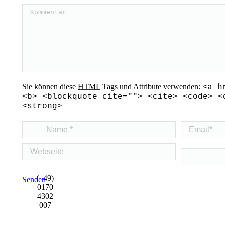
Kommentar
Sie können diese
HTML
Tags und Attribute verwenden:
<a h
<b> <blockquote cite=""> <cite> <code> <
<strong>
Name *
Email *
Webseite
(+49)
Senden
0170
4302
007