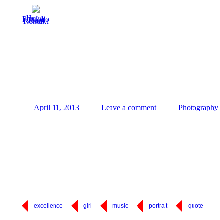
Home
Portfolio
Team
Kontakt
April 11, 2013
Leave a comment
Photography
excellence
girl
music
portrait
quote