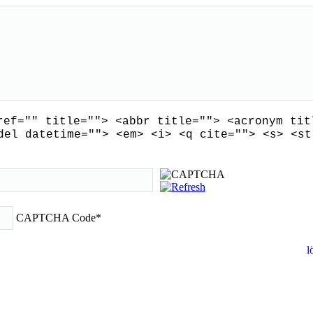
ref="" title=""> <abbr title=""> <acronym tit
del datetime=""> <em> <i> <q cite=""> <s> <st
CAPTCHA Code
*
l