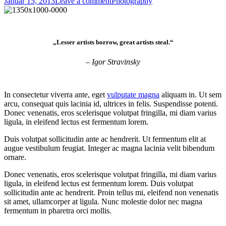
Januar 15, 2013
Leave a comment
Photography
„Lesser artists borrow, great artists steal.“
– Igor Stravinsky
In consectetur viverra ante, eget
vulputate magna
aliquam in. Ut sem
arcu, consequat quis lacinia id, ultrices in felis. Suspendisse potenti.
Donec venenatis, eros scelerisque volutpat fringilla, mi diam varius
ligula, in eleifend lectus est fermentum lorem.
Duis volutpat sollicitudin ante ac hendrerit. Ut fermentum elit at
augue vestibulum feugiat. Integer ac magna lacinia velit bibendum
ornare.
Donec venenatis, eros scelerisque volutpat fringilla, mi diam varius
ligula, in eleifend lectus est fermentum lorem. Duis volutpat
sollicitudin ante ac hendrerit. Proin tellus mi, eleifend non venenatis
sit amet, ullamcorper at ligula. Nunc molestie dolor nec magna
fermentum in pharetra orci mollis.