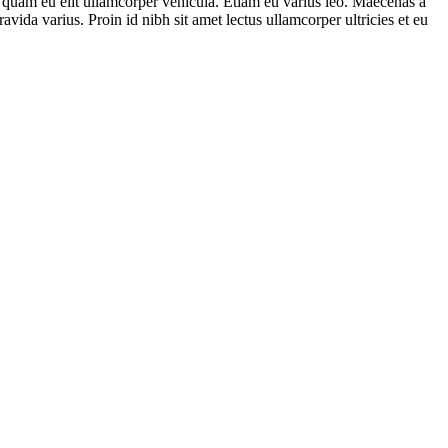
as quam eu elit ullamcorper vehicula. Etiam eu varius leo. Maecenas a
vida varius. Proin id nibh sit amet lectus ullamcorper ultricies et eu