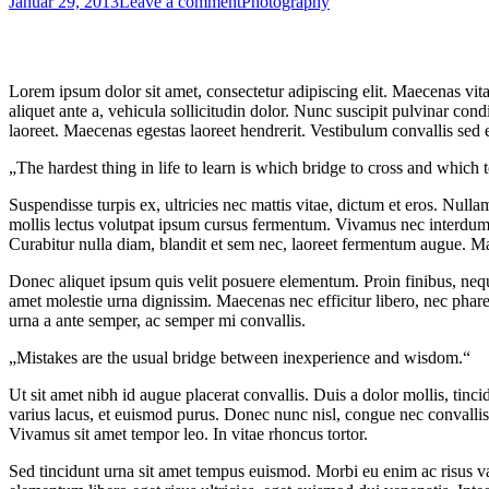
Januar 29, 2013
Leave a comment
Photography
Lorem ipsum dolor sit amet, consectetur adipiscing elit. Maecenas vi
aliquet ante a, vehicula sollicitudin dolor. Nunc suscipit pulvinar c
laoreet. Maecenas egestas laoreet hendrerit. Vestibulum convallis sed es
The hardest thing in life to learn is which bridge to cross and which 
Suspendisse turpis ex, ultricies nec mattis vitae, dictum et eros. Null
mollis lectus volutpat ipsum cursus fermentum. Vivamus nec interdum 
Curabitur nulla diam, blandit et sem nec, laoreet fermentum augue. M
Donec aliquet ipsum quis velit posuere elementum. Proin finibus, neque
amet molestie urna dignissim. Maecenas nec efficitur libero, nec phare
urna a ante semper, ac semper mi convallis.
Mistakes are the usual bridge between inexperience and wisdom.
Ut sit amet nibh id augue placerat convallis. Duis a dolor mollis, tin
varius lacus, et euismod purus. Donec nunc nisl, congue nec convallis eg
Vivamus sit amet tempor leo. In vitae rhoncus tortor.
Sed tincidunt urna sit amet tempus euismod. Morbi eu enim ac risus var