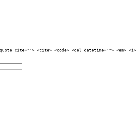
quote cite=""> <cite> <code> <del datetime=""> <em> <i>