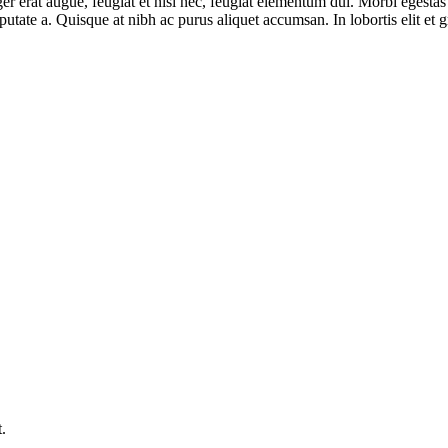
eger erat augue, feugiat et nisi nec, feugiat elementum dui. Morbi egest
te a. Quisque at nibh ac purus aliquet accumsan. In lobortis elit et gra
.