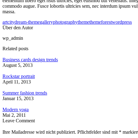
elementum libero eget risus ultricies, eget euismod dui venenatis. Int
commodo augue. Fusce lobortis ultricies sem, nec interdum ipsum vulputa
massa.
art
city
dream-theme
gallery
photography
theme
themeforest
wordpress
Über den Autor
wp_admin
Related posts
Business cards design trends
August 5, 2013
Rockstar portrait
April 11, 2013
Summer fashion trends
Januar 15, 2013
Modern yoga
Mai 2, 2011
Leave Comment
Ihre Mailadresse wird nicht publiziert. Pflichtfelder sind mit
*
markiert