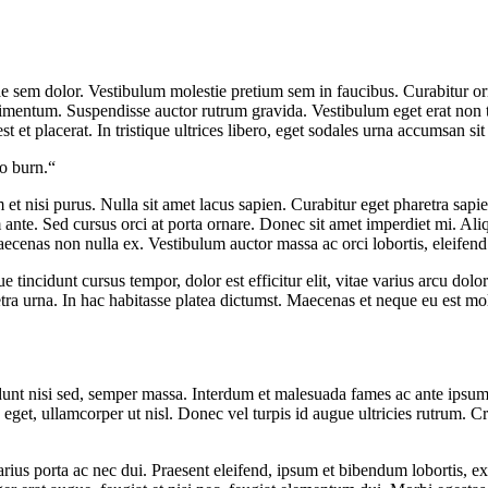
tae sem dolor. Vestibulum molestie pretium sem in faucibus. Curabitur 
ondimentum. Suspendisse auctor rutrum gravida. Vestibulum eget erat non
t et placerat. In tristique ultrices libero, eget sodales urna accumsan sit
to burn.
am et nisi purus. Nulla sit amet lacus sapien. Curabitur eget pharetra sa
ante. Sed cursus orci at porta ornare. Donec sit amet imperdiet mi. Al
aecenas non nulla ex. Vestibulum auctor massa ac orci lobortis, eleife
 tincidunt cursus tempor, dolor est efficitur elit, vitae varius arcu dol
tra urna. In hac habitasse platea dictumst. Maecenas et neque eu est mo
cidunt nisi sed, semper massa. Interdum et malesuada fames ac ante ipsum
et, ullamcorper ut nisl. Donec vel turpis id augue ultricies rutrum. Cras
ius porta ac nec dui. Praesent eleifend, ipsum et bibendum lobortis, ex 