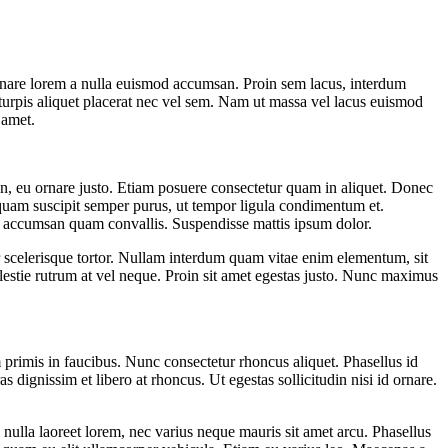
ornare lorem a nulla euismod accumsan. Proin sem lacus, interdum
 turpis aliquet placerat nec vel sem. Nam ut massa vel lacus euismod
 amet.
pien, eu ornare justo. Etiam posuere consectetur quam in aliquet. Donec
iquam suscipit semper purus, ut tempor ligula condimentum et.
nd accumsan quam convallis. Suspendisse mattis ipsum dolor.
or scelerisque tortor. Nullam interdum quam vitae enim elementum, sit
lestie rutrum at vel neque. Proin sit amet egestas justo. Nunc maximus
 primis in faucibus. Nunc consectetur rhoncus aliquet. Phasellus id
 dignissim et libero at rhoncus. Ut egestas sollicitudin nisi id ornare.
nulla laoreet lorem, nec varius neque mauris sit amet arcu. Phasellus